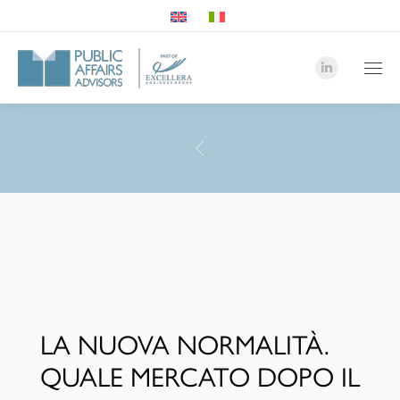
Linkedin
page
opens
in
PAA
new
Advisor
window
-
Team
LA NUOVA NORMALITÀ.
QUALE MERCATO DOPO IL