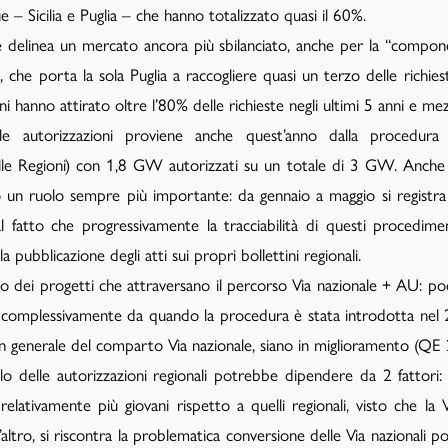
 – Sicilia e Puglia – che hanno totalizzato quasi il 60%.
le delinea un mercato ancora più sbilanciato, anche per la “componen
, che porta la sola Puglia a raccogliere quasi un terzo delle richie
 hanno attirato oltre l’80% delle richieste negli ultimi 5 anni e me
le autorizzazioni proviene anche quest’anno dalla procedura 
dalle Regioni) con 1,8 GW autorizzati su un totale di 3 GW. Anche 
iano un ruolo sempre più importante: da gennaio a maggio si regis
 fatto che progressivamente la tracciabilità di questi procediment
a pubblicazione degli atti sui propri bollettini regionali.
to dei progetti che attraversano il percorso Via nazionale + AU: p
plessivamente da quando la procedura è stata introdotta nel 
n generale del comparto Via nazionale, siano in miglioramento (QE 
lo delle autorizzazioni regionali potrebbe dipendere da 2 fattori: 
elativamente più giovani rispetto a quelli regionali, visto che la V
altro, si riscontra la problematica conversione delle Via nazionali posi