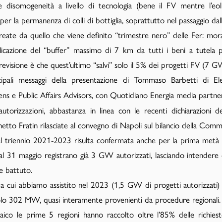
e disomogeneità a livello di tecnologia (bene il FV mentre l’eolico
per la permanenza di colli di bottiglia, soprattutto nel passaggio dalla
 create da quello che viene definito “trimestre nero” delle Fer: mo
cazione del “buffer” massimo di 7 km da tutti i beni a tutela pe
previsione è che quest’ultimo “salvi” solo il 5% dei progetti FV (7 G
ipali messaggi della presentazione di Tommaso Barbetti di Elem
emens e Public Affairs Advisors, con Quotidiano Energia media partner
autorizzazioni, abbastanza in linea con le recenti dichiarazioni d
hetto Fratin rilasciate al convegno di Napoli sul bilancio della Com
 nel triennio 2021-2023 risulta confermata anche per la prima metà
 31 maggio registrano già 3 GW autorizzati, lasciando intendere che
 battuto.
m a cui abbiamo assistito nel 2023 (1,5 GW di progetti autorizzati)
 solo 302 MW, quasi interamente provenienti da procedure regionali.
oltaico le prime 5 regioni hanno raccolto oltre l’85% delle richie