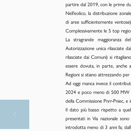
partire dal 2019, con le prime due
Nell’eolico, la distribuzione zona
di aree sufficientemente ventose)
Complessivamente le 5 top regioni
La stragrande maggioranza del
Autorizzazione unica rilasciate 
rilasciate dai Comuni) si ritagl
essere dovuta, in parte, anche al
Regioni si stiano attrezzando per l
Ad oggi manca invece il contribu
2024 e poco meno di 500 MW com
della Commissione Pnrr-Pniec, e i
Il dato più basso rispetto a quel
presentati in Via nazionale sono r
PAA
Advisor
introdotta meno di 3 anni fa; dall’