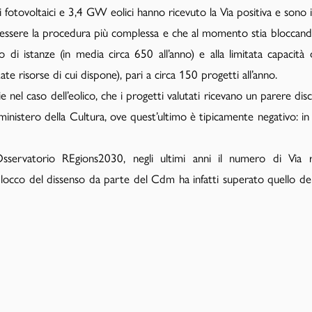
tovoltaici e 3,4 GW eolici hanno ricevuto la Via positiva e sono in
ulti essere la procedura più complessa e che al momento stia bloccan
 di istanze (in media circa 650 all’anno) e alla limitata capacità
ate risorse di cui dispone), pari a circa 150 progetti all’anno.
e nel caso dell’eolico, che i progetti valutati ricevano un parere d
 ministero della Cultura, ove quest’ultimo è tipicamente negativo: in
sservatorio REgions2030, negli ultimi anni il numero di Via r
occo del dissenso da parte del Cdm ha infatti superato quello dell