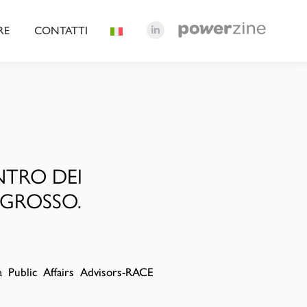
RE
CONTATTI
Linkedin
page
opens
in
new
window
NTRO DEI
NGROSSO.
ta
Public Affairs Advisors-RACE