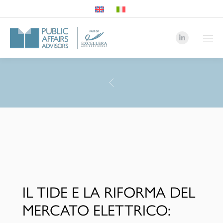
Linkedin
page
opens
in
PAA
new
Advisor
window
-
Team
IL TIDE E LA RIFORMA DEL
MERCATO ELETTRICO: