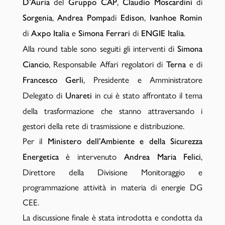
del
,
di
D’Auria
Gruppo CAP
Claudio Moscardini
,
di
,
Sorgenia
Andrea Pompa
Edison
Ivanhoe Romin
di
e
di
.
Axpo Italia
Simona Ferrari
ENGIE Italia
Alla round table sono seguiti gli interventi di
Simona
, Responsabile Affari regolatori di
e di
Ciancio
Terna
, Presidente e Amministratore
Francesco Gerli
Delegato di
in cui è stato affrontato il tema
Unareti
della trasformazione che stanno attraversando i
gestori della rete di trasmissione e distribuzione.
Per il
Ministero dell’Ambiente e della Sicurezza
è intervenuto
,
Energetica
Andrea Maria Felici
Direttore della Divisione Monitoraggio e
programmazione attività in materia di energie DG
CEE.
La discussione finale è stata introdotta e condotta da