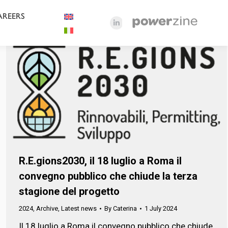
AREERS
Linkedin
page
opens
in
new
window
R.E.gions2030, il 18 luglio a Roma il
convegno pubblico che chiude la terza
stagione del progetto
2024
,
Archive
,
Latest news
By
Caterina
1 July 2024
Il 18 luglio a Roma il convegno pubblico che chiude