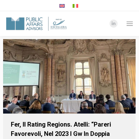
Linkedin
page
opens
in
new
window
Fer, Il Rating Regions. Atelli: “Pareri
Favorevoli, Nel 2023 I Gw In Doppia