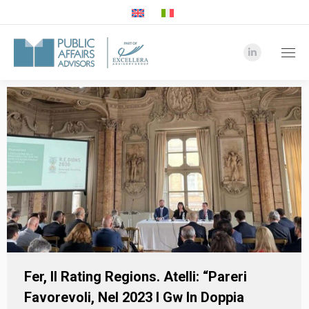
Linkedin
page
opens
in
new
window
Fer, Il Rating Regions. Atelli: “Pareri
Favorevoli, Nel 2023 I Gw In Doppia